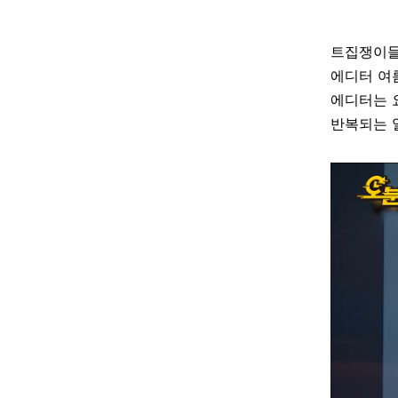
트집쟁이들
에디터 여
에디터는 
반복되는 일