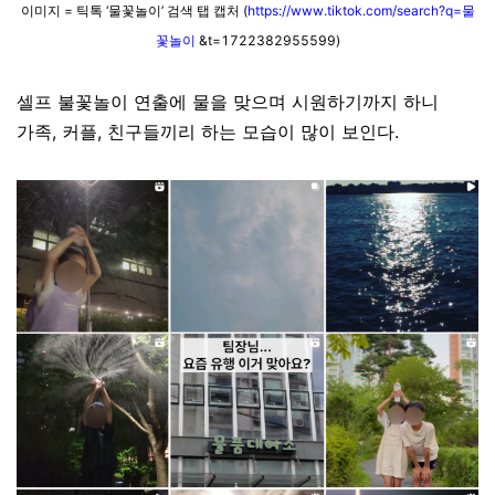
이미지 = 틱톡 ‘물꽃놀이’ 검색 탭 캡처 (
https://www.tiktok.com/search?q=
물
꽃놀이
&t=1722382955599)
셀프 불꽃놀이 연출에 물을 맞으며 시원하기까지 하니
가족, 커플, 친구들끼리 하는 모습이 많이 보인다.