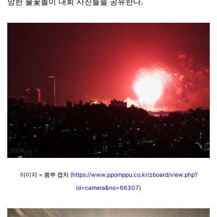
망한 불꽃놀이 대회 사진들을 공유한다.
이미지 = 뽐뿌 캡처 (
https://www.ppomppu.co.kr/zboard/view.php?
id=camera&no=66307
)