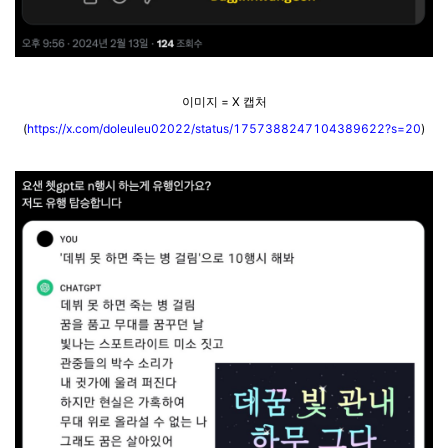
이미지 = X 캡처
(
https://x.com/doleuleu02022/status/1757388247104389622?s=20
)