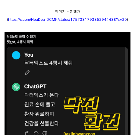
이미지 = X 캡처
(
https://x.com/HeaDea_DCMK/status/1757331793852944488?s=20
)