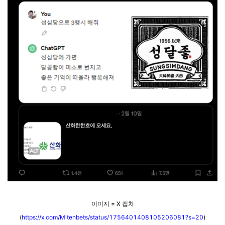
이미지 = X 캡처
(
https://x.com/Mitenbets/status/1756401408105206081?s=20
)