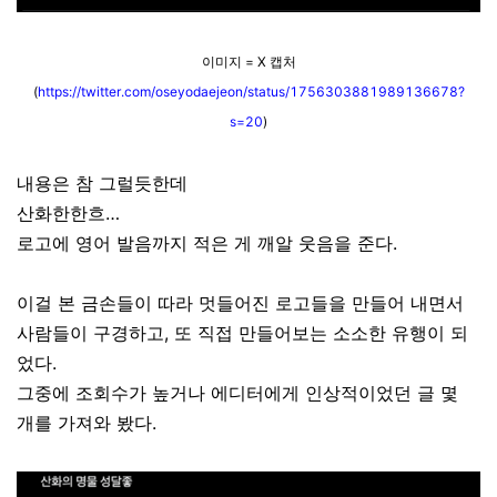
이미지 = X 캡처
(
https://twitter.com/oseyodaejeon/status/1756303881989136678?
s=20
)
내용은 참 그럴듯한데
산화한한흐…
로고에 영어 발음까지 적은 게 깨알 웃음을 준다.
이걸 본 금손들이 따라 멋들어진 로고들을 만들어 내면서
사람들이 구경하고, 또 직접 만들어보는 소소한 유행이 되
었다.
그중에 조회수가 높거나 에디터에게 인상적이었던 글 몇
개를 가져와 봤다.