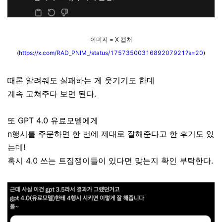
이미지 = X 캡처
(
https://x.com/RAD_PNIM_/status/1757350031689207921?s=20
)
때론 알려줘도 실패하는 게 웃기기도 한데
계속 고쳐주다 보면 된다.
또 GPT 4.0 유료모델에게
n행시를 주문하면 한 번에 제대로 잘해준다고 한 후기도 있
는데!
혹시 4.0 쓰는 트집쟁이들이 있다면 맞는지 확인 부탁한다.