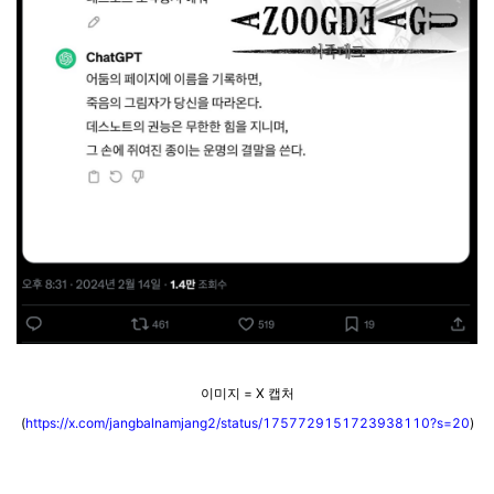
이미지 = X 캡처
(
https://x.com/jangbalnamjang2/status/1757729151723938110?s=20
)